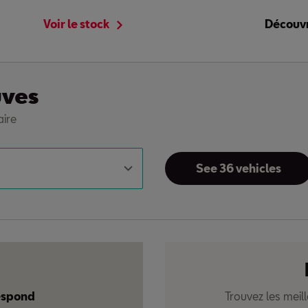
Voir le stock
Découv
uves
aire
See 36 vehicles
respond
Trouvez les meil