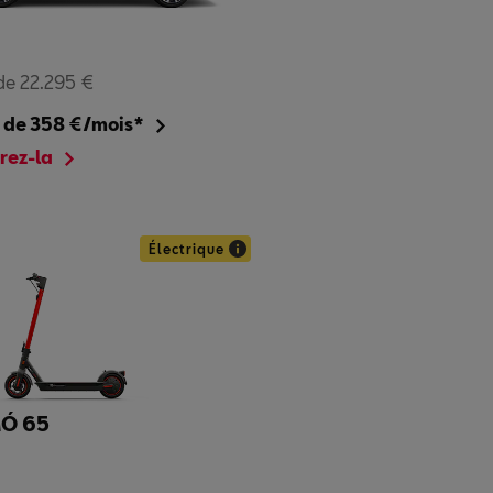
 de 22.295 €
r de 358 €/mois*
rez-la
Électrique
MÓ 65