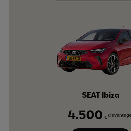
SEAT Ibiza
4.500
d'avantag
€