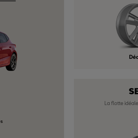
Déc
SE
SE
La flotte idéal
5.9
es