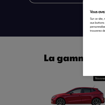
Vous avez
Sur ce site,
aux buttons 
personnalise
trouverez de
La gamme S
Nouve