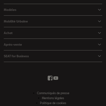
Modèles
SEAT Ibiza
Mobilité Urbaine
SEAT Arona
SEAT MÓ
Achat
SEAT Leon
Voitures hybrides
Configurateur
SEAT Leon Sportstourer
Après-vente
Charger à domicile
Véhicules de stock
SEAT Ateca
Mises à jour & Téléchargements
SEAT for Business
Conditions Summer
Services SEAT
SEAT for Business
Demande d'essai
Garantie
Contactez-nous
Concessionnaires
SEAT Mobilité ®
Offres Business
Véhicules d'occasion
Services en ligne SEAT CONNECT
Listes de prix & catalogues
Communiqués de presse
Campagne Diesel EA189
Mentions légales
Inspection & maintenance
Politique de cookies