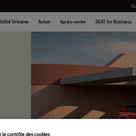
St
bilité Urbaine
Achat
Après-vente
SEAT for Business
 le contrôle des cookies