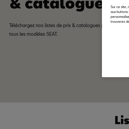
& catalogues
Sur ce site,
aux buttons 
personnalise
trouverez de
Téléchargez nos listes de prix & catalogues pour
tous les modèles SEAT.
Li