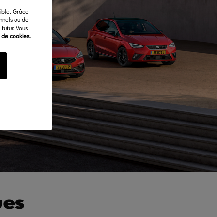
sible. Grâce
onnels ou de
futur. Vous
e de cookies.
ues