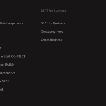
SEAT for Business
 Téléchargements
SEAT for Business
Contactez-nous
Offres Business
 ®
igne SEAT CONNECT
sel EA189
maintenance
ne SEAT
EAT