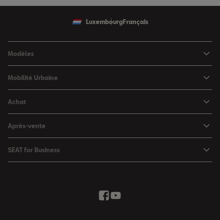
Luxembourg
Français
Modèles
SEAT Ibiza
Mobilité Urbaine
SEAT Arona
SEAT MÓ
Achat
SEAT Leon
Voitures hybrides
Configurateur
SEAT Leon Sportstourer
Après-vente
Charger à domicile
Véhicules de stock
SEAT Ateca
Mises à jour & Téléchargements
SEAT for Business
Conditions Summer
Services SEAT
SEAT for Business
Demande d'essai
Garantie
Contactez-nous
Concessionnaires
SEAT Mobilité ®
Offres Business
Véhicules d'occasion
Services en ligne SEAT CONNECT