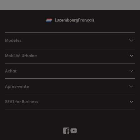
Luxembourg
Français
Modèles
SEAT Ibiza
Mobilité Urbaine
SEAT Arona
SEAT MÓ
Achat
SEAT Leon
Voitures hybrides
Configurateur
SEAT Leon Sportstourer
Après-vente
Charger à domicile
Véhicules de stock
SEAT Ateca
Mises à jour & Téléchargements
SEAT for Business
Conditions Summer
Services SEAT
SEAT for Business
Demande d'essai
Garantie
Contactez-nous
Concessionnaires
SEAT Mobilité ®
Offres Business
Véhicules d'occasion