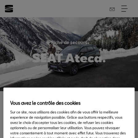
Fiche de secours
SEAT Ateca.
Vous avez le contrôle des cookies
Quoi qu'il arrive en cours de route, nous tenons à ce que les
Sur ce site, nous utilisons des cookies afin de vous offrir la meilleure
services d'urgence disposent de toutes les informations
experience de navigation possible. Grâce aux buttons respectifs, vous
techniques nécessaires concernant votre SEAT. Cela implique
avez le choix d'accepter tous les cookies, de refuser les cookies
optionnels ou de personnaliser leur utilisation. Vous pouvez révoquer
l'accès aux procédures et opérations appropriées en cas
votre consentement à tout moment avec effet futur. Vous trouverez des
d'accident. Faites défiler la page vers le bas pour télécharger