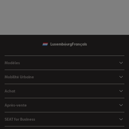
Luxembourg
Français
Modèles
SEAT Ibiza
Mobilité Urbaine
SEAT Arona
SEAT MÓ
Achat
SEAT Leon
Voitures hybrides
Configurateur
SEAT Leon Sportstourer
Après-vente
Charger à domicile
Véhicules de stock
SEAT Ateca
Mises à jour & Téléchargements
SEAT for Business
Conditions Summer
Services SEAT