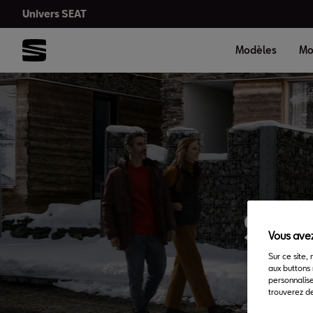
Univers SEAT
Modèles
Mo
SEA
Vous avez
Sur ce site,
aux buttons 
personnalise
trouverez de