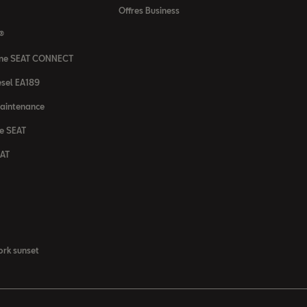
Offres Business
 ®
igne SEAT CONNECT
sel EA189
maintenance
ne SEAT
EAT
rk sunset