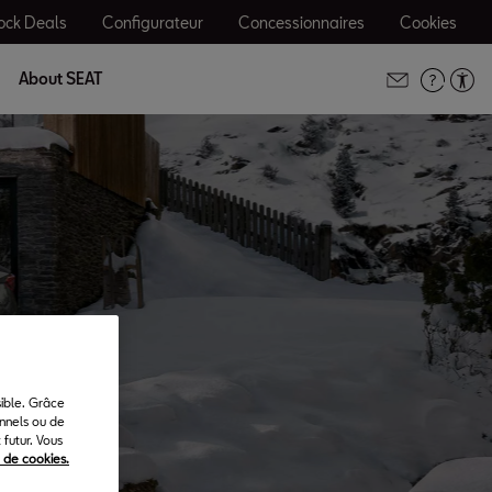
ock Deals
Configurateur
Concessionnaires
Cookies
About SEAT
rer.
sible. Grâce
onnels ou de
futur. Vous
e de cookies.