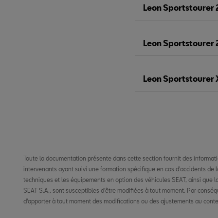
Leon Sportstourer
Leon Sportstourer 
Leon Sportstourer
Toute la documentation présente dans cette section fournit des informat
aux concessionnaires. Les clients finaux trouveront des informations 
intervenants ayant suivi une formation spécifique en cas d'accidents de la
véhicules SEAT, ainsi que des consignes de sécurité importantes relative
techniques et les équipements en option des véhicules SEAT, ainsi que 
occupants, dans le manuel d'utilisation. Les ateliers et les concessionnai
SEAT S.A., sont susceptibles d'être modifiées à tout moment. Par conséqu
d'apporter à tout moment des modifications ou des ajustements au conte