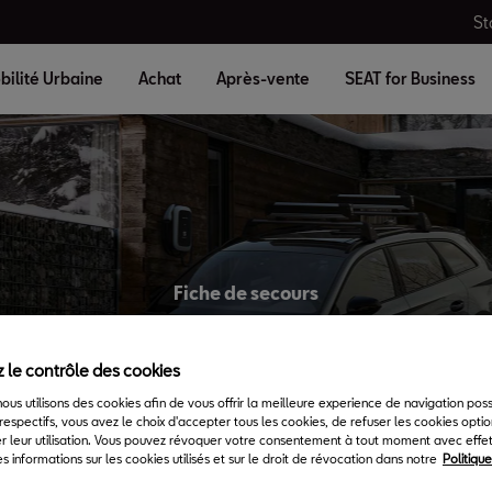
St
bilité Urbaine
Achat
Après-vente
SEAT for Business
Fiche de secours
T Leon Sportstou
 le contrôle des cookies
 nous utilisons des cookies afin de vous offrir la meilleure experience de navigation pos
respectifs, vous avez le choix d'accepter tous les cookies, de refuser les cookies opti
r leur utilisation. Vous pouvez révoquer votre consentement à tout moment avec effet 
s informations sur les cookies utilisés et sur le droit de révocation dans notre
Politiqu