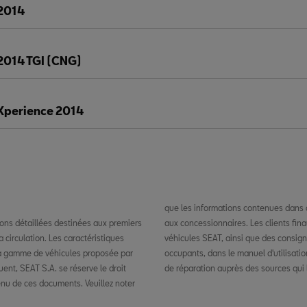
 2014
2014 TGI (CNG)
 Xperience 2014
que les informations contenues dans c
ions détaillées destinées aux premiers
détaillées sur les fonctions de leurs
 circulation. Les caractéristiques
s à la sécurité du véhicule et des
la gamme de véhicules proposée par
res peuvent obtenir des informations
ent, SEAT S.A. se réserve le droit
de réparation auprès des sources qui 
nu de ces documents. Veuillez noter