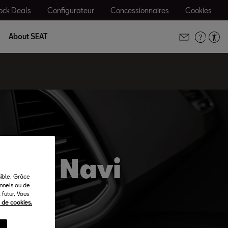
ock Deals
Configurateur
Concessionnaires
Cookies
About SEAT
Leon Navi
sible. Grâce
onnels ou de
futur. Vous
e de cookies.