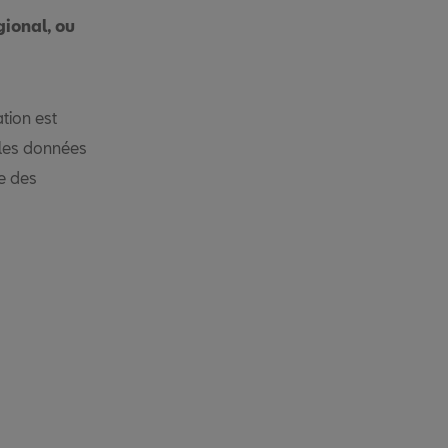
gional, ou
tion est
 les données
e des