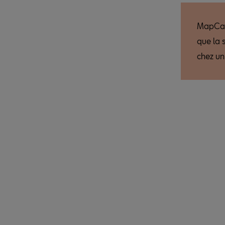
MapCare
que la 
chez un