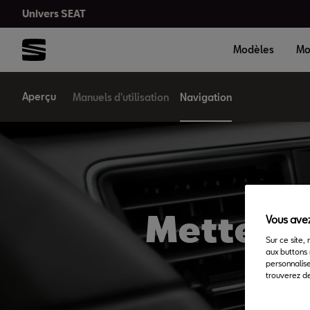
Univers SEAT
Modèles
Mo
Aperçu
Manuels d'utilisation
Navigation
Mettez à
Vous avez
Sur ce site,
aux buttons 
personnalise
trouverez de