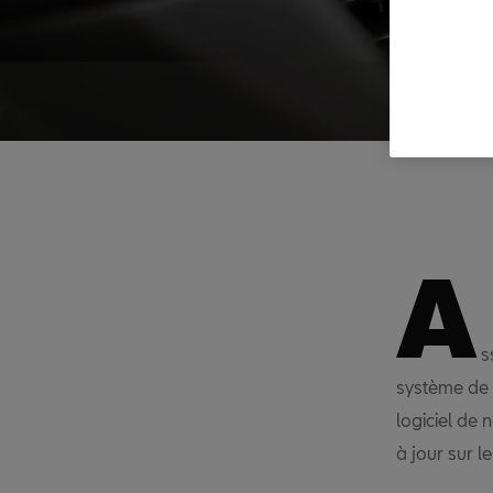
A
s
système de 
logiciel de 
à jour sur l