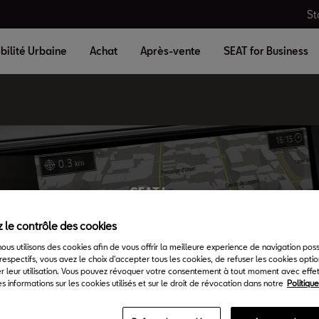
St
bilité Urbaine
Achat
Après-vente
SEAT for Business
SEAT Leon
 jour votre SEAT 
 le contrôle des cookies
 nous utilisons des cookies afin de vous offrir la meilleure experience de navigation pos
respectifs, vous avez le choix d'accepter tous les cookies, de refuser les cookies opti
System Plus.
r leur utilisation. Vous pouvez révoquer votre consentement à tout moment avec effet 
s informations sur les cookies utilisés et sur le droit de révocation dans notre
Politiqu