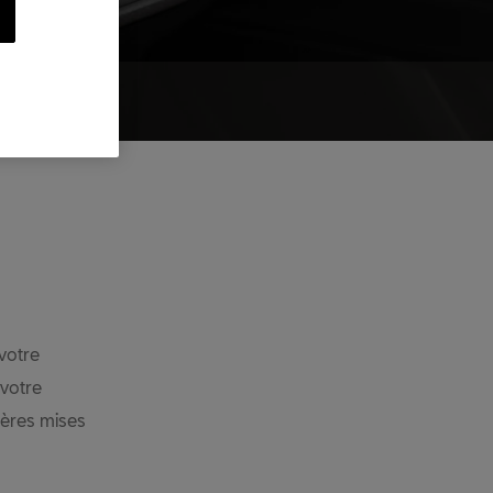
votre
votre
ières mises