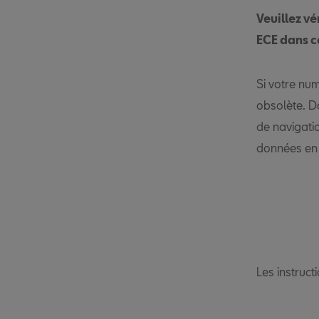
Veuillez vé
ECE dans c
Si votre num
obsolète. D
de navigati
données en 
Les instruct