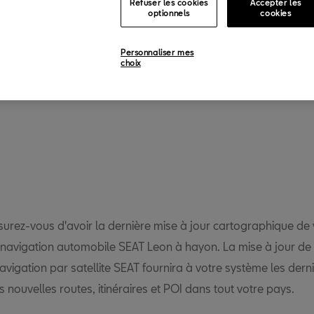
Refuser les cookies
Accepter les
optionnels
cookies
Personnaliser mes
choix
Retour
surez-vous d'avoir la dernière mise à jour cartographique de 
navigation automobile SEAT Leon à hayon. La mise à jour de 
navigation par satellite SEAT fournira à votre système les dern
es nouvelles routes, itinéraires et POI dans tout votre pays.