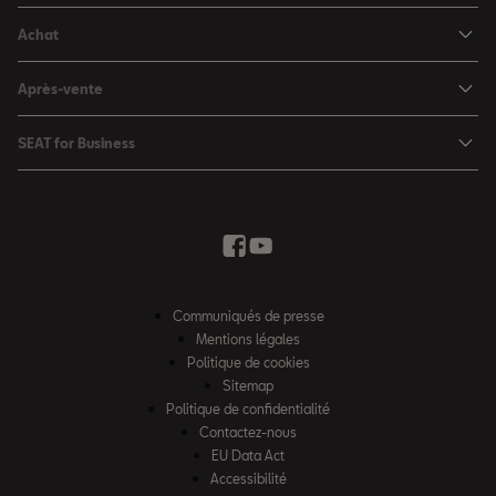
SEAT Arona
SEAT MÓ
Achat
SEAT Leon
Voitures hybrides
Configurateur
SEAT Leon Sportstourer
Après-vente
Charger à domicile
Véhicules de stock
SEAT Ateca
Mises à jour & Téléchargements
SEAT for Business
Conditions Summer
Services SEAT
SEAT for Business
Demande d'essai
Garantie
Contactez-nous
Concessionnaires
SEAT Mobilité ®
Offres Business
Véhicules d'occasion
Services en ligne SEAT CONNECT
Listes de prix & catalogues
Communiqués de presse
Campagne Diesel EA189
Mentions légales
Inspection & maintenance
Politique de cookies
Sitemap
Pièces d'origine SEAT
Politique de confidentialité
Contactez-nous
Accessoires SEAT
EU Data Act
Emission CO²
Accessibilité