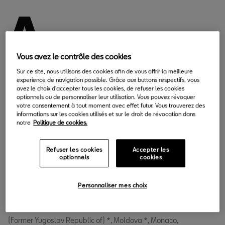
A
ssurez-vous d'avoir la dernière mise à jour de la carte
Vous avez le contrôle des cookies
de votre système de navigation SEAT Tarraco. La mise à jour de
Sur ce site, nous utilisons des cookies afin de vous offrir la meilleure
votre logiciel de navigation par satellite SEAT fournira à votre
experience de navigation possible. Grâce aux buttons respectifs, vous
système les dernières mises à jour sur les nouvelles routes,
avez le choix d'accepter tous les cookies, de refuser les cookies
optionnels ou de personnaliser leur utilisation. Vous pouvez révoquer
itinéraires et POI dans tout votre pays.
votre consentement à tout moment avec effet futur. Vous trouverez des
informations sur les cookies utilisés et sur le droit de révocation dans
Vous pouvez télécharger l'ensemble des données en une seule
notre
Politique de cookies.
fois.
Refuser les cookies
Accepter les
Europe :
optionnels
cookies
Albania *, Andorra, Belgium, Bosnia and Herzegovina *, Bulgaria
*, Denmark, Germany, Estonia, Finland, France, Gibraltar,
Personnaliser mes choix
Greece, Ireland, Iceland, Italy, Kosovo *, Croatia *, Latvia,
Liechtenstein, Lithuania, Luxembourg, Malta *, Macedonia
(Former Yugoslav Republic of) *, Moldova *, Monaco,