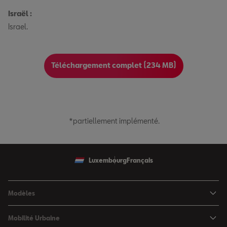
Israël :
Israel.
Téléchargement complet (234 MB)
*partiellement implémenté.
Luxembourg
Français
Modèles
SEAT Ibiza
Mobilité Urbaine