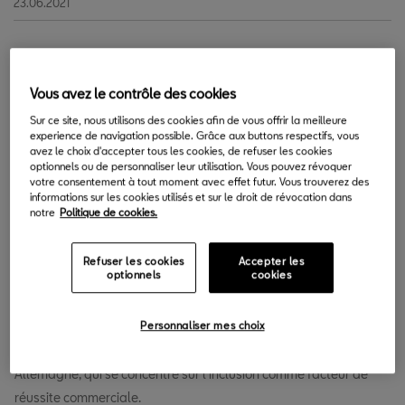
23.06.2021
J
uin est le mois des fiertés. L'occasion pour les personnes
LGBTI+ du monde entier de se faire entendre, et de
Vous avez le contrôle des cookies
célébrer les différences en appelant à la fin des
Sur ce site, nous utilisons des cookies afin de vous offrir la meilleure
experience de navigation possible. Grâce aux buttons respectifs, vous
discriminations dans la société. Où en sommes-nous
avez le choix d'accepter tous les cookies, de refuser les cookies
actuellement en matière de diversité ? Comment les entreprises
optionnels ou de personnaliser leur utilisation. Vous pouvez révoquer
votre consentement à tout moment avec effet futur. Vous trouverez des
doivent-elles soutenir l'inclusion de groupes souvent exclus ? Le
informations sur les cookies utilisés et sur le droit de révocation dans
nouvel épisode du podcast
Moving Forward
se plonge dans le
notre
Politique de cookies.
monde de la diversité afin de répondre à ces interrogations avec
Thomas Meiers, Directeur de la Gouvernance et des Affaires
Refuser les cookies
Accepter les
optionnels
cookies
Juridiques de SEAT S.A., également militant des droits des
LGBTI+, et Ana-Cristina Grohnert, Présidente de la
Charta der
Vielfalt
(Charte de la Diversité), le plus grand réseau
Personnaliser mes choix
d'entreprises et d'institutions dans le domaine de la diversité en
Allemagne, qui se concentre sur l'inclusion comme facteur de
réussite commerciale.