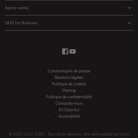
Configurateur
SEAT Leon Sportstourer
Après-vente
Charger à domicile
Véhicules de stock
SEAT Ateca
Mises à jour & Téléchargements
SEAT for Business
Conditions Summer
Services SEAT
SEAT for Business
Demande d'essai
Garantie
Contactez-nous
Concessionnaires
SEAT Mobilité ®
Offres Business
Véhicules d'occasion
Services en ligne SEAT CONNECT
Listes de prix & catalogues
Communiqués de presse
Campagne Diesel EA189
Mentions légales
Inspection & maintenance
Politique de cookies
Sitemap
Pièces d'origine SEAT
Politique de confidentialité
Contactez-nous
Accessoires SEAT
EU Data Act
Emission CO²
Accessibilité
Recyclage
© SEAT, S.A.U. 2026 – Tous droits réservés. Site web exploité par Losch
FAQs