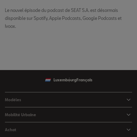
Le nouvel épisode du podcast de SEAT S.A. est désormais
disponible sur Spotify, Apple Podcasts, Google Podcasts et
Ivoox.
Luxembourg
Français
Modèles
SEAT Ibiza
Mobilité Urbaine
SEAT Arona
SEAT MÓ
Achat
SEAT Leon
Voitures hybrides