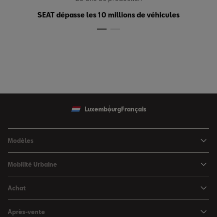
SEAT dépasse les 10 millions de véhicules
Luxembourg
Français
Modèles
SEAT Ibiza
Mobilité Urbaine
SEAT Arona
SEAT MÓ
Achat
SEAT Leon
Voitures hybrides
Configurateur
SEAT Leon Sportstourer
Après-vente
Charger à domicile