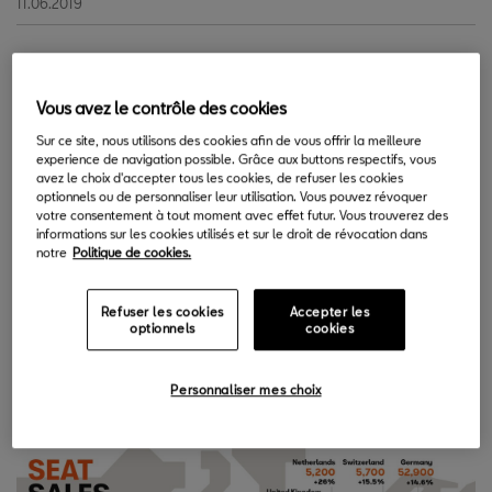
11.06.2019
S
EAT a réalisé le meilleur mois de mai de son histoire.
Vous avez le contrôle des cookies
En effet, les livraisons mondiales de l'entreprise ont
augmenté de 10,5% le mois dernier pour atteindre 54
Sur ce site, nous utilisons des cookies afin de vous offrir la meilleure
experience de navigation possible. Grâce aux buttons respectifs, vous
400 voitures. Pour la première fois, SEAT a vendu plus de 50
avez le choix d'accepter tous les cookies, de refuser les cookies
000 véhicules au cours d’un mois de mai, dépassant de loin le
optionnels ou de personnaliser leur utilisation. Vous pouvez révoquer
votre consentement à tout moment avec effet futur. Vous trouverez des
précédent record de 49 200 voitures en 2018.
informations sur les cookies utilisés et sur le droit de révocation dans
notre
Politique de cookies.
Au cours des cinq premiers mois de l'année, SEAT a également
atteint un volume record et vendu 257 000 véhicules, soit 7,7 %
Refuser les cookies
Accepter les
de plus qu'au cours de la même période l'année précédente.
optionnels
cookies
Entre janvier et mai 2018, SEAT avait livré 238 500 voitures, ce
qui était alors le meilleur résultat jamais obtenu.
Personnaliser mes choix