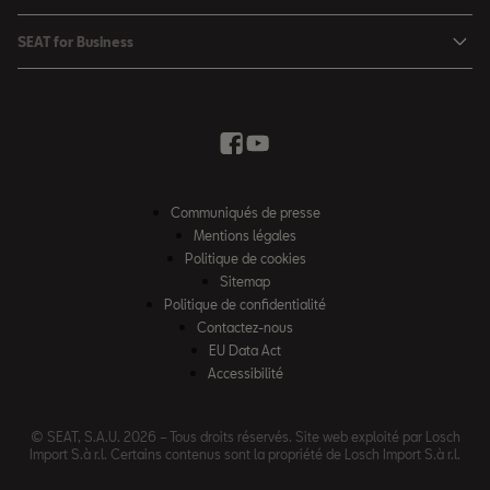
Véhicules de stock
SEAT Ateca
Mises à jour & Téléchargements
SEAT for Business
Conditions Summer
Services SEAT
SEAT for Business
Demande d'essai
Garantie
Contactez-nous
Concessionnaires
SEAT Mobilité ®
Offres Business
Véhicules d'occasion
Services en ligne SEAT CONNECT
Listes de prix & catalogues
Communiqués de presse
Campagne Diesel EA189
Mentions légales
Inspection & maintenance
Politique de cookies
Sitemap
Pièces d'origine SEAT
Politique de confidentialité
Contactez-nous
Accessoires SEAT
EU Data Act
Emission CO²
Accessibilité
Recyclage
© SEAT, S.A.U. 2026 – Tous droits réservés. Site web exploité par Losch
FAQs
Import S.à r.l. Certains contenus sont la propriété de Losch Import S.à r.l.
2G & 3G Network sunset