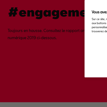
#engagement
Vous avez
Sur ce site,
aux buttons 
personnalise
Toujours en hausse. Consultez le rapport annuel
trouverez de
numérique 2019 ci-dessous.