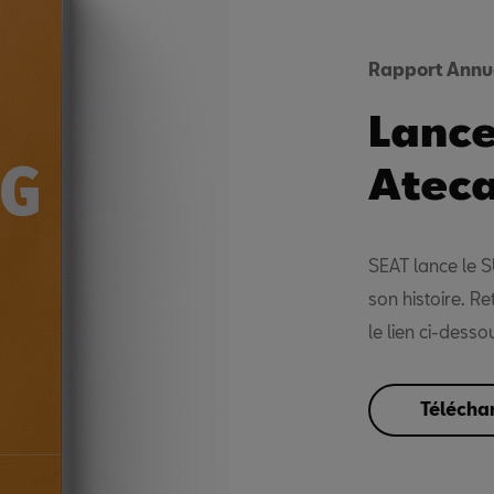
Rapport Annu
Lanc
Ateca
SEAT lance le S
son histoire. R
le lien ci-desso
Téléchar