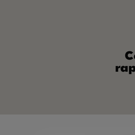
C
rap