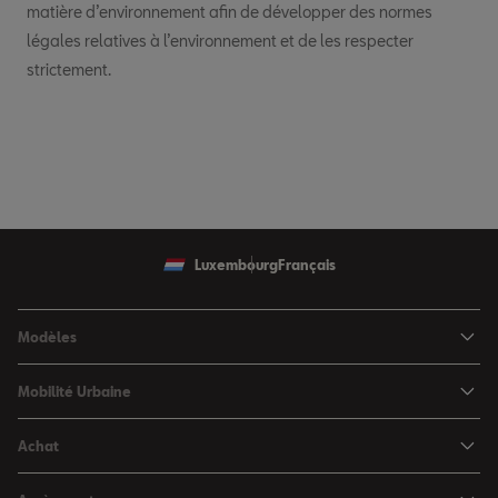
matière d’environnement afin de développer des normes
légales relatives à l’environnement et de les respecter
strictement.
Luxembourg
Français
Modèles
SEAT Ibiza
Mobilité Urbaine
SEAT Arona
SEAT MÓ
Achat
SEAT Leon
Voitures hybrides
Configurateur
SEAT Leon Sportstourer