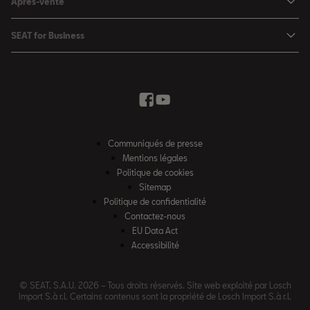
Après-vente
Charger à domicile
Véhicules de stock
SEAT Ateca
Mises à jour & Téléchargements
SEAT for Business
Conditions Summer
Services SEAT
SEAT for Business
Demande d'essai
Garantie
Contactez-nous
Concessionnaires
SEAT Mobilité ®
Offres Business
Véhicules d'occasion
Services en ligne SEAT CONNECT
Listes de prix & catalogues
Communiqués de presse
Campagne Diesel EA189
Mentions légales
Inspection & maintenance
Politique de cookies
Sitemap
Pièces d'origine SEAT
Politique de confidentialité
Contactez-nous
Accessoires SEAT
EU Data Act
Emission CO²
Accessibilité
Recyclage
© SEAT, S.A.U. 2026 – Tous droits réservés. Site web exploité par Losch
FAQs
Import S.à r.l. Certains contenus sont la propriété de Losch Import S.à r.l.