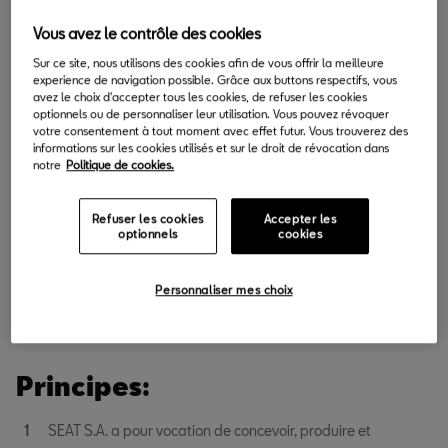
de garantir la mobilité et l’autonomie des individus. L’entreprise
Vous avez le contrôle des cookies
s’engage à améliorer continuellement ses produits et à garantir
leur conformité environnementale, ainsi que celle de ses centres
Sur ce site, nous utilisons des cookies afin de vous offrir la meilleure
experience de navigation possible. Grâce aux buttons respectifs, vous
de production, de vente et de recyclage. Elle s’engage
avez le choix d'accepter tous les cookies, de refuser les cookies
également à rationaliser l’exploitation des ressources naturelles
optionnels ou de personnaliser leur utilisation. Vous pouvez révoquer
votre consentement à tout moment avec effet futur. Vous trouverez des
en énergie afin de respecter l’environnement.
informations sur les cookies utilisés et sur le droit de révocation dans
notre
Politique de cookies.
Dans ce but, SEAT S.A. utilise les technologies les plus viables
économiquement et les plus efficaces en termes de protection
Refuser les cookies
Accepter les
de l’environnement pour les intégrer dans le cycle de vie de ses
optionnels
cookies
produits. SEAT S.A. accomplit donc son devoir envers la société
et les autorités sous la forme d’un développement
Personnaliser mes choix
environnemental durable.
Principes:
SEAT S.A. a pour vocation de concevoir, produire et