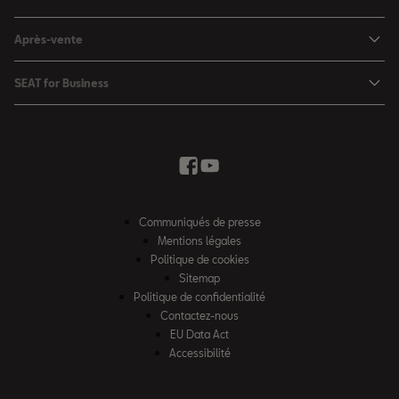
SEAT Leon
Voitures hybrides
Configurateur
SEAT Leon Sportstourer
Après-vente
Charger à domicile
Véhicules de stock
SEAT Ateca
Mises à jour & Téléchargements
SEAT for Business
Conditions Summer
Services SEAT
SEAT for Business
Demande d'essai
Garantie
Contactez-nous
Concessionnaires
SEAT Mobilité ®
Offres Business
Véhicules d'occasion
Services en ligne SEAT CONNECT
Listes de prix & catalogues
Communiqués de presse
Campagne Diesel EA189
Mentions légales
Inspection & maintenance
Politique de cookies
Sitemap
Pièces d'origine SEAT
Politique de confidentialité
Contactez-nous
Accessoires SEAT
EU Data Act
Emission CO²
Accessibilité
Recyclage