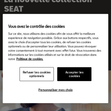
SEAT
La collection SEAT a été créée pour faire vivre l’esprit de SEAT et
Vous avez le contrôle des cookies
de Barcelone dans chaque aspect de votre vie quotidienne. Vous
Sur ce site, nous utilisons des cookies afin de vous offrir la meilleure
êtes passionné de conduite et de la marque SEAT ? Découvrez
experience de navigation possible. Grâce aux buttons respectifs, vous
avez le choix d'accepter tous les cookies, de refuser les cookies
notre large gamme de produits pour ajouter une touche de style
optionnels ou de personnaliser leur utilisation. Vous pouvez révoquer
votre consentement à tout moment avec effet futur. Vous trouverez des
quelles que soient les circonstances.
informations sur les cookies utilisés et sur le droit de révocation dans
notre
Politique de cookies.
Refuser les cookies
Accepter les
optionnels
cookies
Personnaliser mes choix