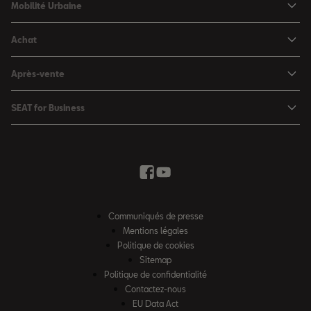
Mobilité Urbaine
SEAT Arona
SEAT MÓ
Achat
SEAT Leon
Voitures hybrides
Configurateur
SEAT Leon Sportstourer
Après-vente
Charger à domicile
Véhicules de stock
SEAT Ateca
Mises à jour & Téléchargements
SEAT for Business
Conditions Summer
Services SEAT
SEAT for Business
Demande d'essai
Garantie
Contactez-nous
Concessionnaires
SEAT Mobilité ®
Offres Business
Véhicules d'occasion
Services en ligne SEAT CONNECT
Listes de prix & catalogues
Communiqués de presse
Campagne Diesel EA189
Mentions légales
Inspection & maintenance
Politique de cookies
Sitemap
Pièces d'origine SEAT
Politique de confidentialité
Contactez-nous
Accessoires SEAT
EU Data Act