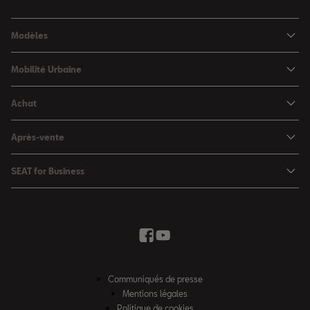
Modèles
SEAT Ibiza
Mobilité Urbaine
SEAT Arona
SEAT MÓ
Achat
SEAT Leon
Voitures hybrides
Configurateur
SEAT Leon Sportstourer
Après-vente
Charger à domicile
Véhicules de stock
SEAT Ateca
Mises à jour & Téléchargements
SEAT for Business
Conditions Summer
Services SEAT
SEAT for Business
Demande d'essai
Garantie
Contactez-nous
Concessionnaires
SEAT Mobilité ®
Offres Business
Véhicules d'occasion
Services en ligne SEAT CONNECT
Listes de prix & catalogues
Communiqués de presse
Campagne Diesel EA189
Mentions légales
Inspection & maintenance
Politique de cookies