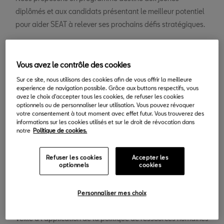
diplômés et aux candidats présentant le meilleur potentiel
pour aider SEAT à relever ses prochains défis stratégiques.
Divisé en 2 mentions, toutes deux centrées sur
Vous avez le contrôle des cookies
l'international.
Sur ce site, nous utilisons des cookies afin de vous offrir la meilleure
experience de navigation possible. Grâce aux buttons respectifs, vous
Stage transversal
: Destiné aux candidats internationaux
avez le choix d'accepter tous les cookies, de refuser les cookies
optionnels ou de personnaliser leur utilisation. Vous pouvez révoquer
qui souhaitent acquérir une connaissance globale et
votre consentement à tout moment avec effet futur. Vous trouverez des
stratégique de SEAT, tout en développant leur réseau au
informations sur les cookies utilisés et sur le droit de révocation dans
notre
Politique de cookies.
sein de SEAT et du groupe VW.
Refuser les cookies
Accepter les
Mission of Non-technical Areas in SEAT (Cross Trainee
optionnels
cookies
positions) :
Personnaliser mes choix
RH :
Coordonne les activités des services qui en dépendent.
Veille à l'application de la politique de ressources humaines