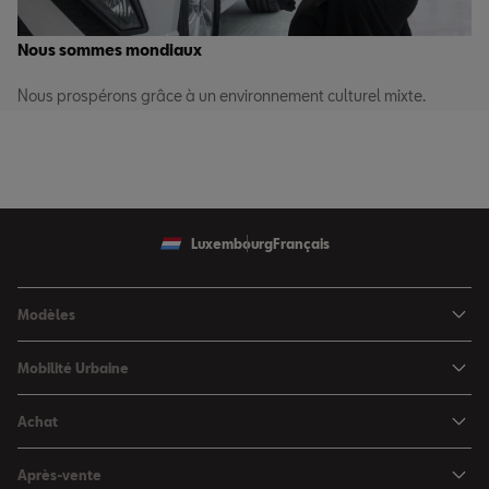
Nous sommes mondiaux
Nous prospérons grâce à un environnement culturel mixte.
Luxembourg
Français
Modèles
SEAT Ibiza
Mobilité Urbaine
SEAT Arona
SEAT MÓ
Achat
SEAT Leon
Voitures hybrides
Configurateur
SEAT Leon Sportstourer
Après-vente
Charger à domicile