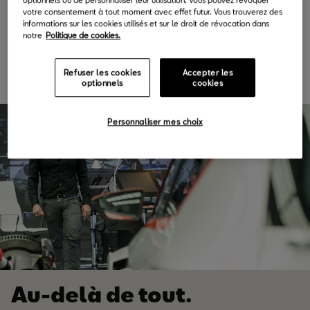
votre consentement à tout moment avec effet futur. Vous trouverez des
informations sur les cookies utilisés et sur le droit de révocation dans
Nous sommes de Barcelone. C'est dans notre ADN. Nous créons
notre
Politique de cookies.
à Martorell, notre usine, à l'avant-garde de la technologie.
Refuser les cookies
Accepter les
optionnels
cookies
Personnaliser mes choix
Au-delà de tout.