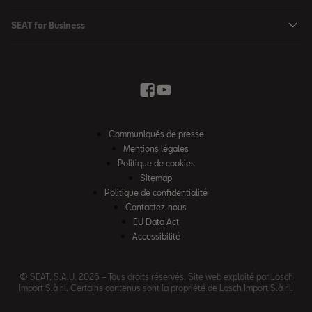
Véhicules de stock
SEAT Ateca
Mises à jour & Téléchargements
SEAT for Business
Conditions Summer
Services SEAT
SEAT for Business
Demande d'essai
Garantie
Contactez-nous
Concessionnaires
SEAT Mobilité ®
Offres Business
Véhicules d'occasion
Services en ligne SEAT CONNECT
Listes de prix & catalogues
Communiqués de presse
Campagne Diesel EA189
Mentions légales
Inspection & maintenance
Politique de cookies
Sitemap
Pièces d'origine SEAT
Politique de confidentialité
Contactez-nous
Accessoires SEAT
EU Data Act
Emission CO²
Accessibilité
Recyclage
© SEAT, S.A.U. 2026 – Tous droits réservés. Site web exploité par Losch
FAQs
Import S.à r.l. Certains contenus sont la propriété de Losch Import S.à r.l.
2G & 3G Network sunset