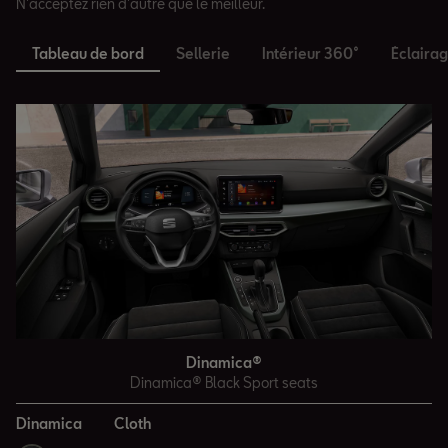
N'acceptez rien d'autre que le meilleur.
Tableau de bord
Sellerie
Intérieur 360°
Éclaira
Dinamica®
Dinamica® Black Sport seats
Dinamica
Cloth