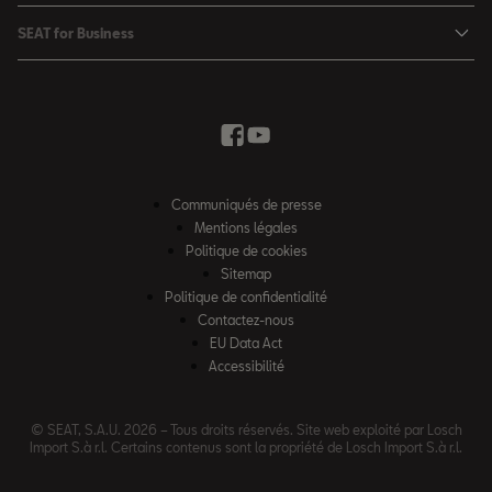
Véhicules de stock
SEAT Ateca
Mises à jour & Téléchargements
SEAT for Business
Conditions Summer
Services SEAT
SEAT for Business
Demande d'essai
Garantie
Contactez-nous
Concessionnaires
SEAT Mobilité ®
Offres Business
Véhicules d'occasion
Services en ligne SEAT CONNECT
Listes de prix & catalogues
Communiqués de presse
Campagne Diesel EA189
Mentions légales
Inspection & maintenance
Politique de cookies
Sitemap
Pièces d'origine SEAT
Politique de confidentialité
Contactez-nous
Accessoires SEAT
EU Data Act
Emission CO²
Accessibilité
Recyclage
© SEAT, S.A.U. 2026 – Tous droits réservés. Site web exploité par Losch
FAQs
Import S.à r.l. Certains contenus sont la propriété de Losch Import S.à r.l.
2G & 3G Network sunset