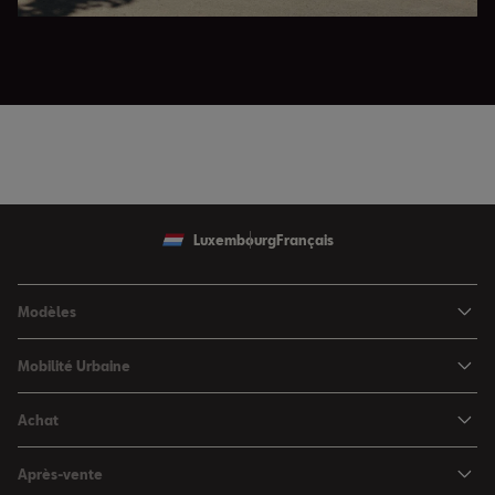
Luxembourg
Français
Modèles
SEAT Ibiza
Mobilité Urbaine
SEAT Arona
SEAT MÓ
Achat
SEAT Leon
Voitures hybrides
Configurateur
SEAT Leon Sportstourer
Après-vente
Charger à domicile