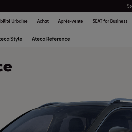
St
bilité Urbaine
Achat
Après-vente
SEAT for Business
teca Style
Ateca Reference
ce