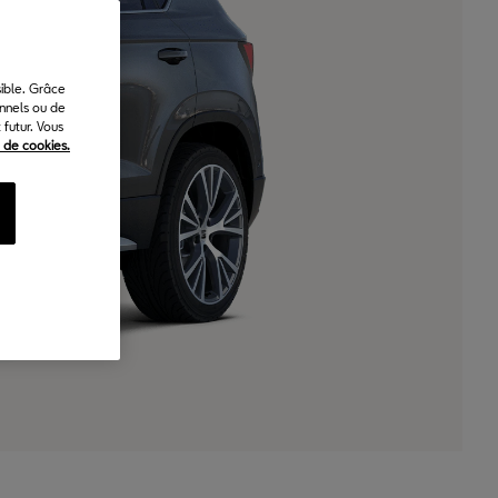
sible. Grâce
onnels ou de
futur. Vous
e de cookies.