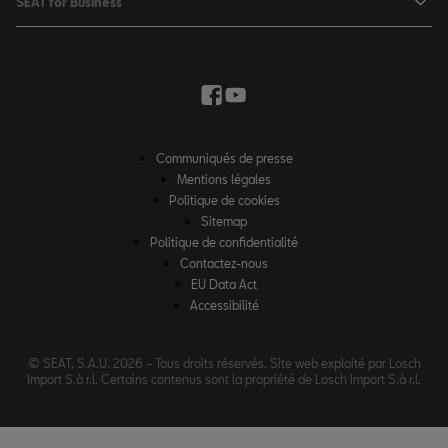
SEAT for Business
Conditions Summer
Services SEAT
SEAT for Business
Demande d'essai
Garantie
Contactez-nous
Concessionnaires
SEAT Mobilité ®
Offres Business
Véhicules d'occasion
Services en ligne SEAT CONNECT
Listes de prix & catalogues
Communiqués de presse
Campagne Diesel EA189
Mentions légales
Inspection & maintenance
Politique de cookies
Sitemap
Pièces d'origine SEAT
Politique de confidentialité
Contactez-nous
Accessoires SEAT
EU Data Act
Emission CO²
Accessibilité
Recyclage
© SEAT, S.A.U. 2026 – Tous droits réservés. Site web exploité par Losch
FAQs
Import S.à r.l. Certains contenus sont la propriété de Losch Import S.à r.l.
2G & 3G Network sunset