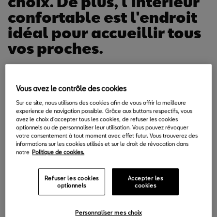
choix. De plus, l'intérieur
confortable est l'endroit
idéal pour accueillir tous
vos proches.
Vous avez le contrôle des cookies
Créez votre Ibiza Style
Sur ce site, nous utilisons des cookies afin de vous offrir la meilleure
experience de navigation possible. Grâce aux buttons respectifs, vous
avez le choix d'accepter tous les cookies, de refuser les cookies
optionnels ou de personnaliser leur utilisation. Vous pouvez révoquer
Vous savez ce que vous aimez, habillez-la comme vous le
votre consentement à tout moment avec effet futur. Vous trouverez des
souhaitez.
informations sur les cookies utilisés et sur le droit de révocation dans
notre
Politique de cookies.
Refuser les cookies
Accepter les
optionnels
cookies
Personnaliser mes choix