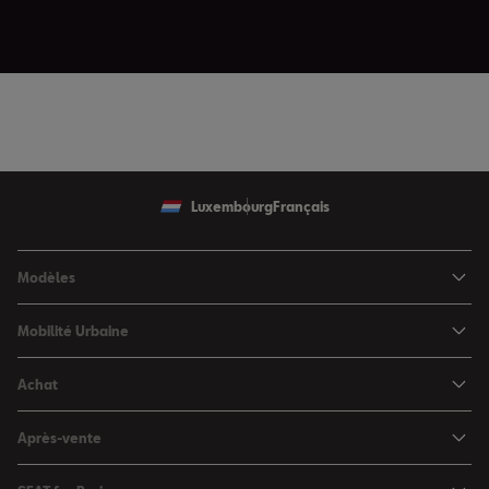
Luxembourg
Français
Modèles
SEAT Ibiza
Mobilité Urbaine
SEAT Arona
SEAT MÓ
Achat
SEAT Leon
Voitures hybrides
Configurateur
SEAT Leon Sportstourer
Après-vente
Charger à domicile
Véhicules de stock
SEAT Ateca
Mises à jour & Téléchargements