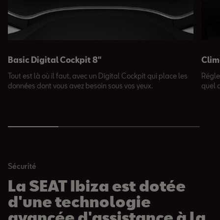
Basic Digital Cockpit 8"
Clim
Tout est là où il faut, avec un Digital Cockpit qui place les
Réglez
données dont vous avez besoin sous vos yeux.
quel q
Sécurité
La SEAT Ibiza est dotée
d'une technologie
avancée d'assistance à la