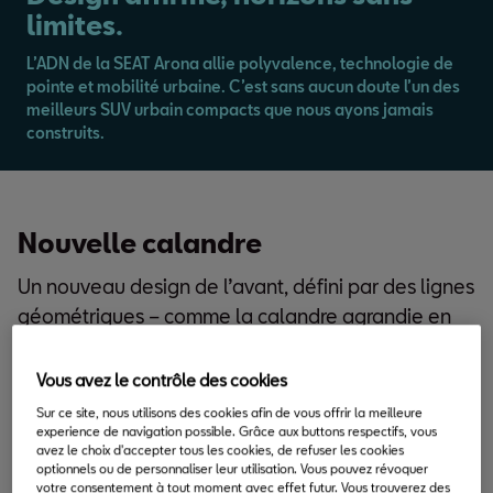
limites.
L’ADN de la SEAT Arona allie polyvalence, technologie de
pointe et mobilité urbaine. C’est sans aucun doute l’un des
meilleurs SUV urbain compacts que nous ayons jamais
construits.
Nouvelle calandre
Un nouveau design de l’avant, défini par des lignes
géométriques – comme la calandre agrandie en
forme d’hexagone – aux proportions plus sûres
d’elle, confère à la SEAT Arona une nouvelle
Vous avez le contrôle des cookies
attitude et un caractère plus mature.
Sur ce site, nous utilisons des cookies afin de vous offrir la meilleure
experience de navigation possible. Grâce aux buttons respectifs, vous
avez le choix d'accepter tous les cookies, de refuser les cookies
optionnels ou de personnaliser leur utilisation. Vous pouvez révoquer
votre consentement à tout moment avec effet futur. Vous trouverez des