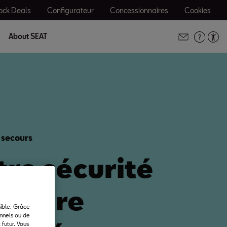
ock Deals
Configurateur
Concessionnaires
Cookies
About SEAT
 secours
tre sécurité
t notre
sible. Grâce
onnels ou de
futur. Vous