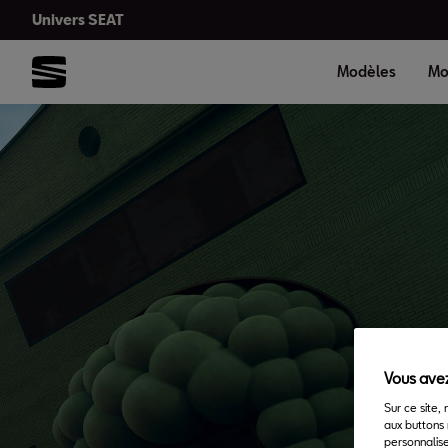
Univers SEAT
Modèles
Mo
Vous avez
Sur ce site,
aux buttons 
personnalise