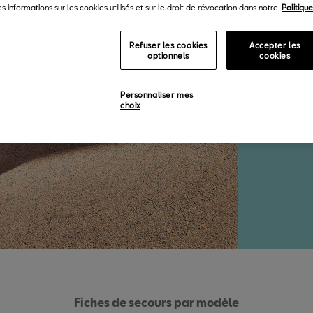
pri
s informations sur les cookies utilisés et sur le droit de révocation dans notre
Politiqu
Refuser les cookies
Accepter les
optionnels
cookies
Toutes les
concernant
Personnaliser mes
d'urgence 
choix
appropriée
Fiches de secours par modèle