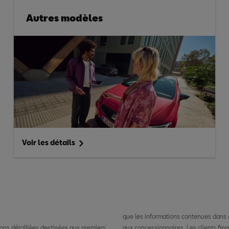
Autres modèles
Voir les détails
que les informations contenues dans c
ions détaillées destinées aux premiers
détaillées sur les fonctions de leurs