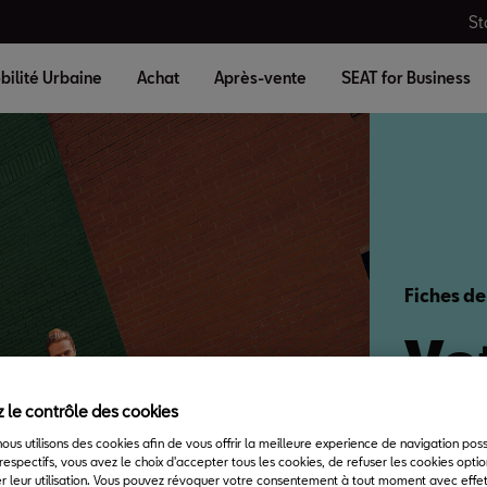
St
bilité Urbaine
Achat
Après-vente
SEAT for Business
Fiches de
Vo
es
 le contrôle des cookies
 nous utilisons des cookies afin de vous offrir la meilleure experience de navigation pos
respectifs, vous avez le choix d'accepter tous les cookies, de refuser les cookies opti
r leur utilisation. Vous pouvez révoquer votre consentement à tout moment avec effet 