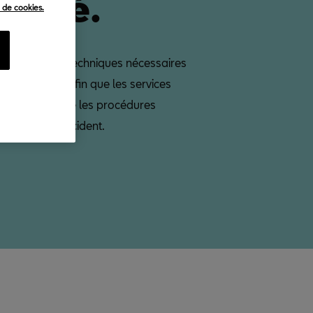
orité.
e de cookies.
 informations techniques nécessaires
 votre SEAT, afin que les services
puissent suivre les procédures
s en cas d'accident.