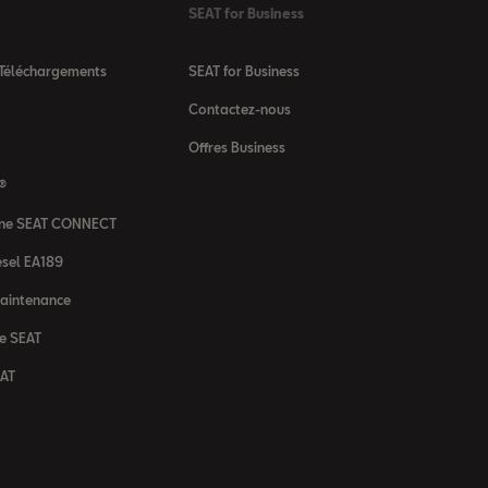
SEAT for Business
 Téléchargements
SEAT for Business
Contactez-nous
Offres Business
 ®
igne SEAT CONNECT
sel EA189
maintenance
ne SEAT
EAT