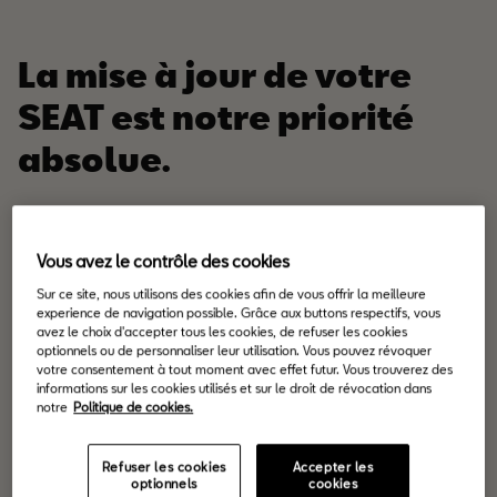
La mise à jour de votre
SEAT est notre priorité
absolue.
Prendre soin de nos clients est notre priorité principale. C’est
pourquoi, au cours des derniers mois, nous avons travaillé sans
Vous avez le contrôle des cookies
relâche afin de trouver une solution technique pour les véhicules
Sur ce site, nous utilisons des cookies afin de vous offrir la meilleure
experience de navigation possible. Grâce aux buttons respectifs, vous
SEAT concernés par l’action de service sur les moteurs diesel
avez le choix d'accepter tous les cookies, de refuser les cookies
EA189. Nous sommes heureux de vous informer que nous
optionnels ou de personnaliser leur utilisation. Vous pouvez révoquer
votre consentement à tout moment avec effet futur. Vous trouverez des
mettons actuellement en œuvre la solution pour tous les
informations sur les cookies utilisés et sur le droit de révocation dans
véhicules concernés.
notre
Politique de cookies.
Nous vous invitons à prendre rendez-vous auprès d’un Point
Refuser les cookies
Accepter les
optionnels
cookies
Service SEAT officiel afin d’effectuer gratuitement la mise à jour