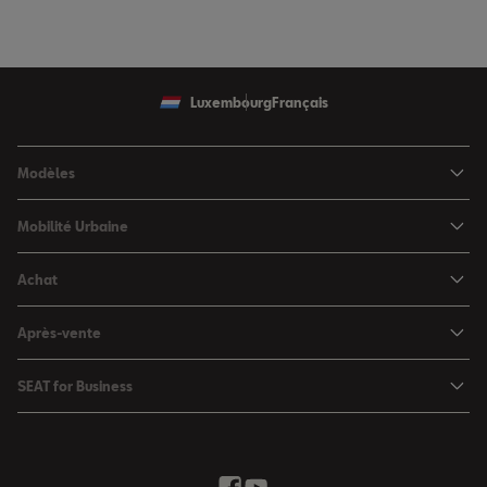
Luxembourg
Français
Modèles
SEAT Ibiza
Mobilité Urbaine
SEAT Arona
SEAT MÓ
Achat
SEAT Leon
Voitures hybrides
Configurateur
SEAT Leon Sportstourer
Après-vente
Charger à domicile
Véhicules de stock
SEAT Ateca
Mises à jour & Téléchargements
SEAT for Business
Conditions Summer
Services SEAT
SEAT for Business
Demande d'essai
Garantie
Contactez-nous
Concessionnaires
SEAT Mobilité ®