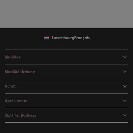
Luxembourg
Français
Modèles
SEAT Ibiza
Mobilité Urbaine
SEAT Arona
SEAT MÓ
Achat
SEAT Leon
Voitures hybrides
Configurateur
SEAT Leon Sportstourer
Après-vente
Charger à domicile
Véhicules de stock
SEAT Ateca
Mises à jour & Téléchargements
SEAT for Business
Conditions Summer
Services SEAT
SEAT for Business
Demande d'essai
Garantie