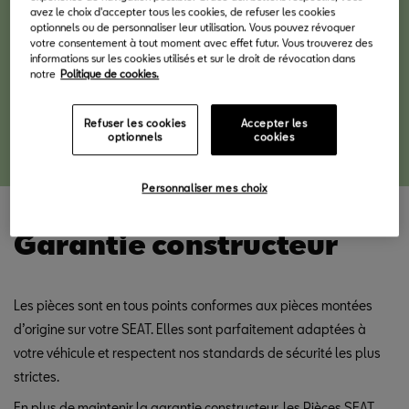
avez le choix d'accepter tous les cookies, de refuser les cookies
valeur ajoutée
optionnels ou de personnaliser leur utilisation. Vous pouvez révoquer
votre consentement à tout moment avec effet futur. Vous trouverez des
informations sur les cookies utilisés et sur le droit de révocation dans
notre
Politique de cookies.
Chez SEAT nous connaissons parfaitement votre véhicule. C'est
pourquoi nous n'utilisons que des Pièces SEAT d'Origine© pour
Refuser les cookies
Accepter les
les entretiens et réparations.
optionnels
cookies
Personnaliser mes choix
Garantie constructeur
Les pièces sont en tous points conformes aux pièces montées
d’origine sur votre SEAT. Elles sont parfaitement adaptées à
votre véhicule et respectent nos standards de sécurité les plus
strictes.
En plus de maintenir la garantie constructeur, les Pièces SEAT