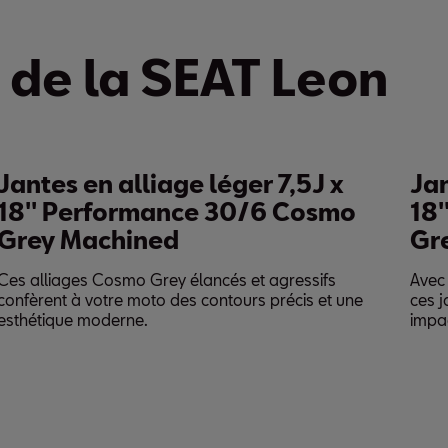
 de la SEAT Leon
ntes en alliage léger 7,5J x
Jante
'' Performance 30/6 Cosmo
18'' 
ey Machined
Grey
alliages Cosmo Grey élancés et agressifs
Avec des
èrent à votre moto des contours précis et une
ces jant
étique moderne.
impact s