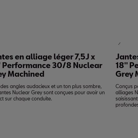
s en alliage léger 7,5J x
Jantes e
Performance 30/8 Nuclear
18'' Per
 Machined
Grey Ma
 angles audacieux et un ton plus sombre,
Conçus pour p
es Nuclear Grey sont conçues pour avoir un
alliages Nucl
ur chaque conduite.
saisissant de 
profondes.