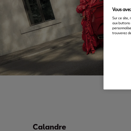
Vous avez
Sur ce site,
aux buttons 
personnalise
trouverez de
Calandre