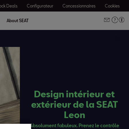
ock Deals
Configurateur
Concessionnaires
Cookies
About SEAT
Design intérieur et
extérieur de la SEAT
Leon
Absolument fabuleux. Prenez le contrôle