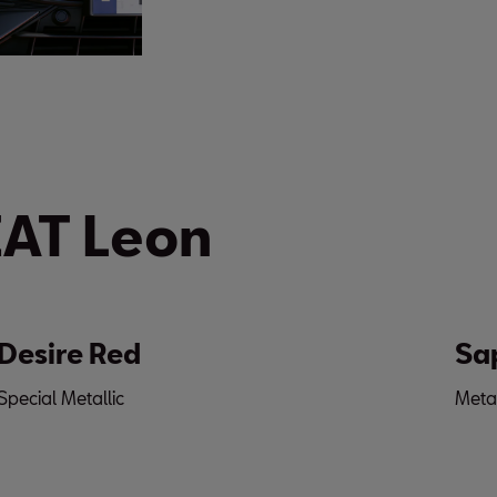
EAT Leon
sire Red
Sapph
ial Metallic
Metallic