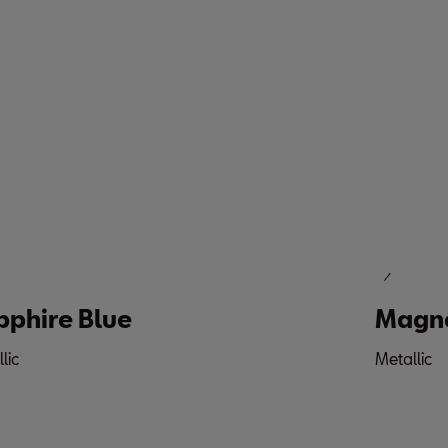
ire Blue
Magneti
Metallic