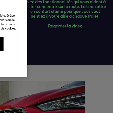
avec des fonctionnalités qui vous aident à
rester concentré sur la route. La Leon offre
un confort ultime pour que vous vous
sentiez à votre aise à chaque trajet.
sible. Grâce
onnels ou de
futur. Vous
Regarder la vidéo
e de cookies.