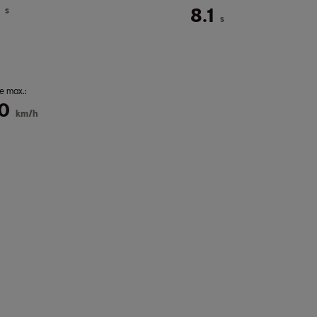
s
8.1
s
e max.:
0
km/h