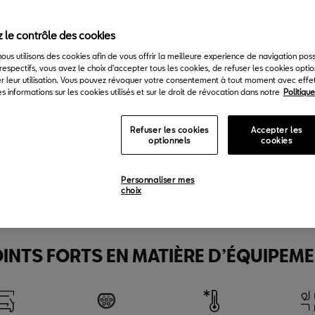
 le contrôle des cookies
 nous utilisons des cookies afin de vous offrir la meilleure experience de navigation pos
respectifs, vous avez le choix d'accepter tous les cookies, de refuser les cookies opti
r leur utilisation. Vous pouvez révoquer votre consentement à tout moment avec effet 
s informations sur les cookies utilisés et sur le droit de révocation dans notre
Politiqu
Refuser les cookies
Accepter les
optionnels
cookies
uple max.
Puissance max.
Vitesse max.
Accélération (0-100 km
50
Nm
150
CH
217
km/h
8.5
s
Personnaliser mes
choix
INTS FORTS EN MATIÈRE D’ÉQUIPEM