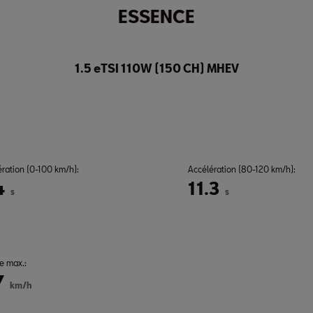
ESSENCE
1.5 eTSI 110W (150 CH) MHEV
ération (0-100 km/h):
Accélération (80-120 km/h):
4
11.3
s
s
e max.:
7
km/h