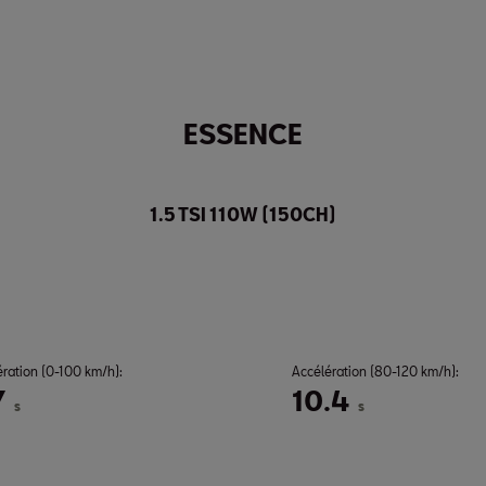
ESSENCE
1.5 TSI 110W (150CH)
ération (0-100 km/h):
Accélération (80-120 km/h):
7
10.4
s
s