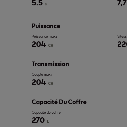
5.5
7,7
s
Puissance
Puissance max.:
Vitess
204
22
CH
Transmission
Couple max.:
204
CH
Capacité Du Coffre
Capacité du coffre
270
L