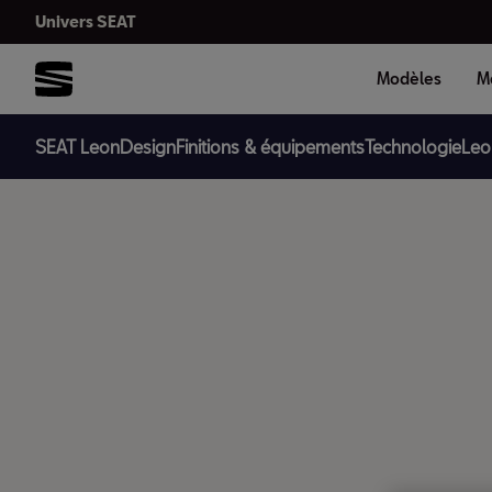
Univers SEAT
Modèles
Mo
SEAT Leon
Design
Finitions & équipements
Technologie
Leo