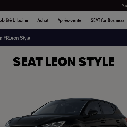
St
bilité Urbaine
Achat
Après-vente
SEAT for Business
n FR
Leon Style
SEAT LEON STYLE