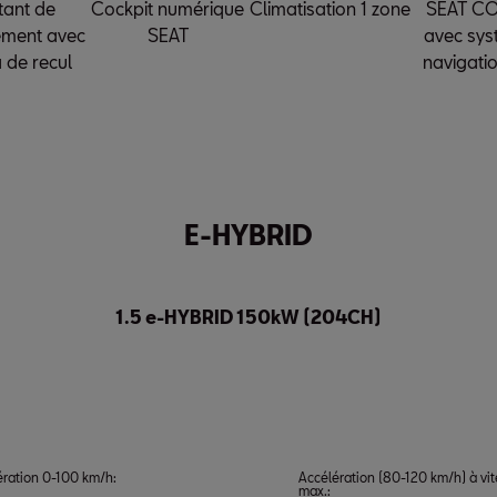
tant de
Cockpit numérique
Climatisation 1 zone
SEAT C
ement avec
SEAT
avec sys
 de recul
navigatio
E-HYBRID
1.5 e-HYBRID 150kW (204CH)
ération 0-100 km/h:
Accélération (80-120 km/h) à vi
max.: