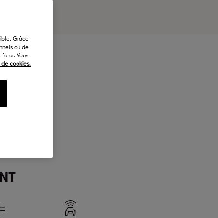
sible. Grâce
onnels ou de
futur. Vous
e de cookies.
/h):
ENT