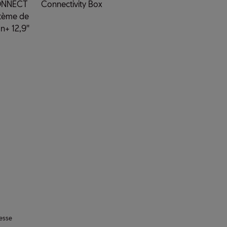
ONNECT
Connectivity Box
tème de
n+ 12,9''
tesse