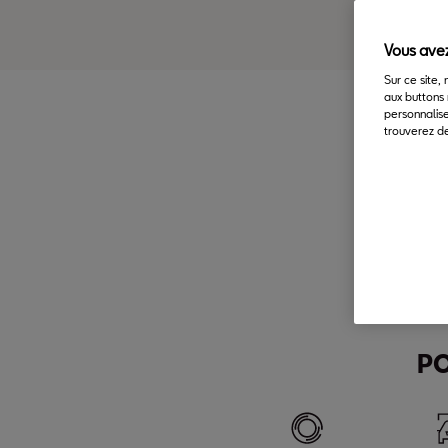
Vous avez
Sur ce site,
aux buttons 
personnalise
trouverez de
Co
2
PO