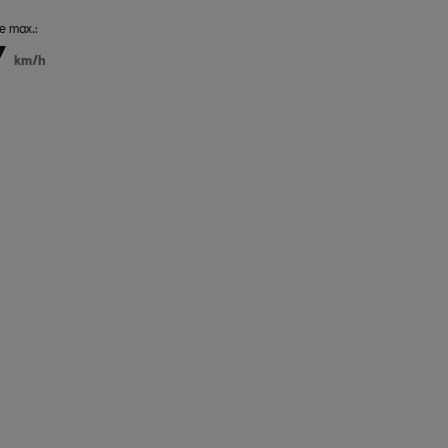
e max.:
7
km/h