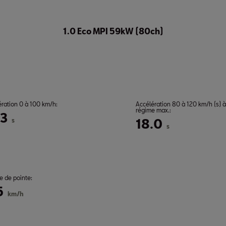
1.0 Eco MPI 59kW (80ch)
ération 0 à 100 km/h:
Accélération 80 à 120 km/h (s) à
régime max.:
.3
s
18.0
s
e de pointe:
5
km/h