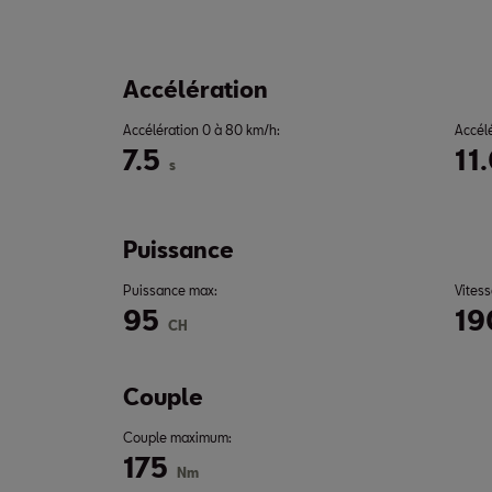
Accélération
Accélération 0 à 80 km/h:
Accél
7.5
11
s
Puissance
Puissance max:
Vitess
95
19
CH
Couple
Couple maximum:
175
Nm