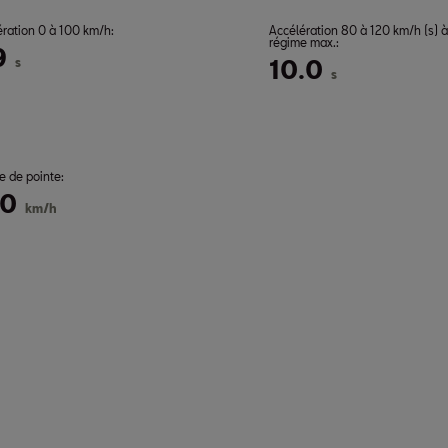
ération 0 à 100 km/h:
Accélération 80 à 120 km/h (s) à
régime max.:
9
s
10.0
s
e de pointe:
00
km/h