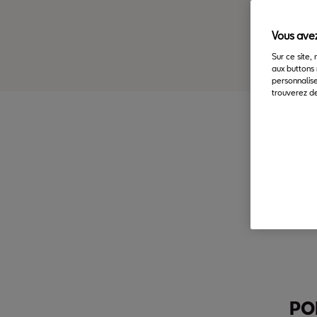
Vous avez
Sur ce site,
aux buttons 
personnalise
trouverez de
Cou
PO