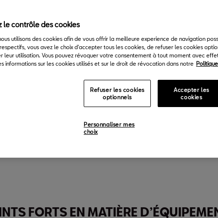
 le contrôle des cookies
 nous utilisons des cookies afin de vous offrir la meilleure experience de navigation pos
respectifs, vous avez le choix d'accepter tous les cookies, de refuser les cookies opti
r leur utilisation. Vous pouvez révoquer votre consentement à tout moment avec effet 
s informations sur les cookies utilisés et sur le droit de révocation dans notre
Politiqu
Refuser les cookies
Accepter les
optionnels
cookies
Personnaliser mes
choix
ple maximum:
Max. Power
Max. Speed
Acceleration (0-100 
250
Nm
150
ch¹
220
km/h¹
8.1
s¹
INTS FORTS EN MATIÈRE D’ÉQUIPEME