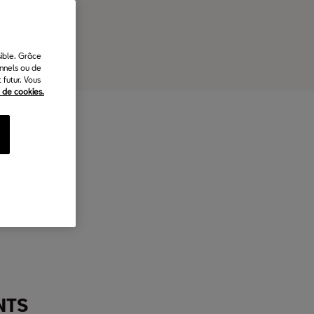
sible. Grâce
onnels ou de
futur. Vous
e de cookies.
km/h)
NTS