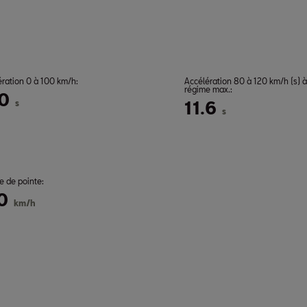
ération 0 à 100 km/h:
Accélération 80 à 120 km/h (s) à
régime max.:
.0
s
11.6
s
e de pointe:
0
km/h