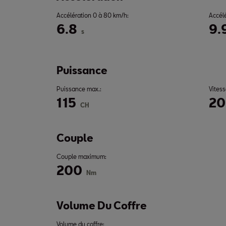
Accélération 0 à 80 km/h:
Accél
6.8
9.
s
Puissance
Puissance max.:
Vitess
115
2
CH
Couple
Couple maximum:
200
Nm
Volume Du Coffre
Volume du coffre: