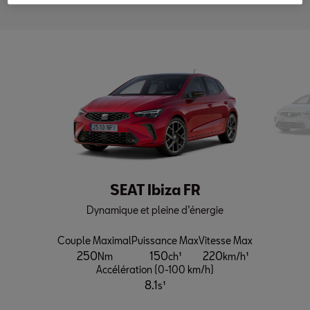
SEAT Ibiza FR
Dynamique et pleine d’énergie
Couple Maximal
Puissance Max
Vitesse Max
250
150
220
Nm
ch¹
km/h¹
Accélération (0-100 km/h)
8.1
s¹