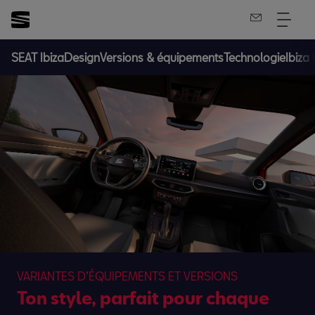
SEAT Ibiza
Design
Versions & équipements
Technologie
Ibiza 
VARIANTES D’ÉQUIPEMENTS ET VERSIONS
Ton style, parfait pour chaque